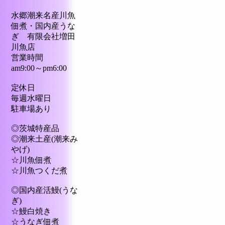
水郷潮来名産川魚
佃煮・国内産うな
ぎ 有限会社増田
川魚店
営業時間
am9:00～pm6:00
定休日
毎週水曜日
駐車場あり
◎茨城特産品
◎潮来土産(潮来み
やげ)
☆川魚佃煮
☆川魚つくだ煮
◎国内産活鰻(うな
ぎ)
☆鰻白焼き
☆うなぎ佃煮