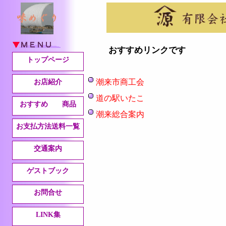
おすすめリンクです
トップページ
潮来市商工会
お店紹介
道の駅いたこ
おすすめ 商品
潮来総合案内
お支払方法送料一覧
交通案内
ゲストブック
お問合せ
LINK集