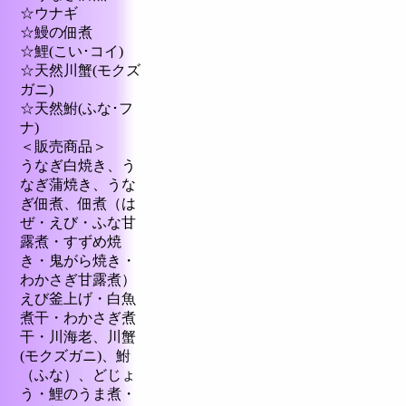
☆ウナギ
☆鰻の佃煮
☆鯉(こい･コイ)
☆天然川蟹(モクズ
ガニ)
☆天然鮒(ふな･フ
ナ)
＜販売商品＞
うなぎ白焼き、う
なぎ蒲焼き、うな
ぎ佃煮、佃煮（は
ぜ・えび・ふな甘
露煮・すずめ焼
き・鬼がら焼き・
わかさぎ甘露煮）
えび釜上げ・白魚
煮干・わかさぎ煮
干・川海老、川蟹
(モクズガニ)、鮒
（ふな）、どじょ
う・鯉のうま煮・