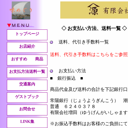
◇ お支払い方法、送料一覧 ◇
トップページ
送料、代引き手数料一覧
お店紹介
送料、代引き手数料はこちらをご参照
おすすめ 商品
お支払い方法
お支払方法送料一覧
■ 銀行振込 ■
交通案内
商品代金及び送料の合計を下記銀行口
ゲストブック
常陽銀行（じょうようぎんこう） 潮
普通 ６２４０３７８
お問合せ
有限会社増田（ゆうげんがいしゃます
LINK集
※お振込手数料はお客様のご負担にて