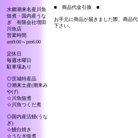
■ 商品代金引換 ■
水郷潮来名産川魚
佃煮・国内産うな
お手元に商品が届きました際、商品代
ぎ 有限会社増田
下さい。
川魚店
営業時間
am9:00～pm6:00
定休日
毎週水曜日
駐車場あり
◎茨城特産品
◎潮来土産(潮来み
やげ)
☆川魚佃煮
☆川魚つくだ煮
◎国内産活鰻(うな
ぎ)
☆鰻白焼き
☆うなぎ佃煮