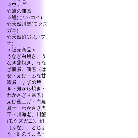
☆ウナギ
☆鰻の佃煮
☆鯉(こい･コイ)
☆天然川蟹(モクズ
ガニ)
☆天然鮒(ふな･フ
ナ)
＜販売商品＞
うなぎ白焼き、う
なぎ蒲焼き、うな
ぎ佃煮、佃煮（は
ぜ・えび・ふな甘
露煮・すずめ焼
き・鬼がら焼き・
わかさぎ甘露煮）
えび釜上げ・白魚
煮干・わかさぎ煮
干・川海老、川蟹
(モクズガニ)、鮒
（ふな）、どじょ
う・鯉のうま煮・